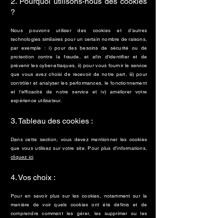
2. Pourquoi utilisons-nous des cookies
?
Nous pouvons utiliser des cookies et d'autres
technologies similaires pour un certain nombre de raisons,
par exemple : i) pour des besoins de sécurité ou de
protection contre la fraude, et afin d'identifier et de
prévenir les cyber-attaques, ii) pour vous fournir le service
que vous avez choisi de recevoir de notre part, iii) pour
contrôler et analyser les performances, le fonctionnement
et l'efficacité de notre service et iv) améliorer votre
expérience utilisateur.
3. Tableau des cookies :
Dans cette section, vous devez mentionner les cookies
que vous utilisez sur votre site. Pour plus d'informations,
cliquez ici
.
4. Vos choix :
Pour en savoir plus sur les cookies, notamment sur la
manière de voir quels cookies ont été définis et de
comprendre comment les gérer, les supprimer ou les