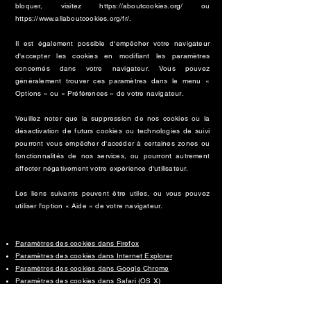
bloquer, visitez
https://aboutcookies.org/
ou
https://www.allaboutcookies.org/fr/.
Il est également possible d'empêcher votre navigateur
d'accepter les cookies en modifiant les paramètres
concernés dans votre navigateur. Vous pouvez
généralement trouver ces paramètres dans le menu «
Options » ou « Préférences » de votre navigateur.
Veuillez noter que la suppression de nos cookies ou la
désactivation de futurs cookies ou technologies de suivi
pourront vous empêcher d'accéder à certaines zones ou
fonctionnalités de nos services, ou pourront autrement
affecter négativement votre expérience d'utilisateur.
Les liens suivants peuvent être utiles, ou vous pouvez
utiliser l'option « Aide » de votre navigateur.
Paramètres des cookies dans Firefox
Paramètres des cookies dans Internet Explorer
Paramètres des cookies dans Google Chrome
Paramètres des cookies dans Safari (OS X)
Paramètres des cookies dans Safari (iOS)
Paramètres des cookies dans Android